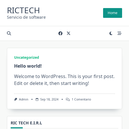
Saltar
RICTECH
al
Home
contenido
Servicio de software
Uncategorized
Hello world!
Welcome to WordPress. This is your first post.
Edit or delete it, then start writing!
En
Admin
Sep 18, 2024
1 Comentario
Hello
World!
RIC TECH E.I.R.L